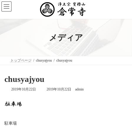
コ
ナ
ン
ビ
テ
ゲ
ン
ー
ツ
シ
へ
ョ
ス
ン
メディア
キ
に
ッ
移
プ
動
トップページ
chusyajyou
chusyajyou
chusyajyou
最
2019年10月22日
2019年10月22日
admin
終
更
新
日
時
:
駐車場