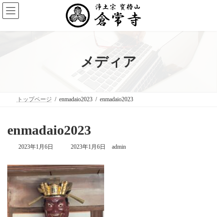
コ
ナ
ン
ビ
テ
ゲ
ン
ー
ツ
シ
へ
ョ
ス
ン
メディア
キ
に
ッ
移
プ
動
トップページ
enmadaio2023
enmadaio2023
enmadaio2023
最
2023年1月6日
2023年1月6日
admin
終
更
新
日
時
: