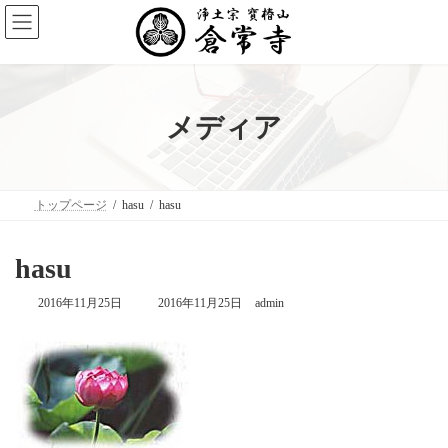
コ
ナ
ン
ビ
テ
ゲ
ン
ー
ツ
シ
へ
ョ
ス
ン
メディア
キ
に
ッ
移
プ
動
トップページ
hasu
hasu
hasu
最
2016年11月25日
2016年11月25日
admin
終
更
新
日
時
: