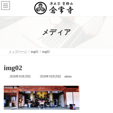
コ
ナ
ン
ビ
テ
ゲ
ン
ー
ツ
シ
へ
ョ
ス
ン
メディア
キ
に
ッ
移
プ
動
トップページ
img02
img02
img02
最
2020年10月29日
2020年10月29日
admin
終
更
新
日
時
: