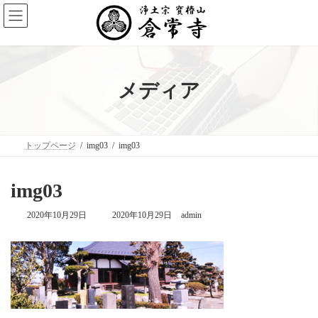
コ
ナ
ン
ビ
テ
ゲ
ン
ー
ツ
シ
へ
ョ
ス
ン
メディア
キ
に
ッ
移
プ
動
トップページ
img03
img03
img03
最
2020年10月29日
2020年10月29日
admin
終
更
新
日
時
: