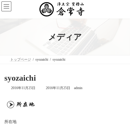
コ
ナ
ン
ビ
テ
ゲ
ン
ー
ツ
シ
へ
ョ
ス
ン
メディア
キ
に
ッ
移
プ
動
トップページ
syozaichi
syozaichi
syozaichi
最
2016年11月25日
2016年11月25日
admin
終
更
新
日
時
:
所在地