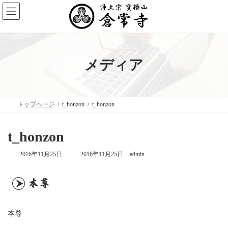
コ
ナ
ン
ビ
テ
ゲ
ン
ー
ツ
シ
へ
ョ
ス
ン
メディア
キ
に
ッ
移
プ
動
トップページ
t_honzon
t_honzon
t_honzon
最
2016年11月25日
2016年11月25日
admin
終
更
新
日
時
:
本尊