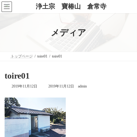
コ
ナ
ン
ビ
テ
ゲ
ン
ー
ツ
シ
へ
ョ
メディア
ス
ン
キ
に
ッ
移
プ
動
トップページ
toire01
toire01
toire01
最
2019年11月12日
2019年11月12日
admin
終
更
新
日
時
: